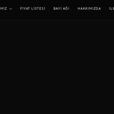
İMİZ
FİYAT LİSTESİ
BAYİ AĞI
HAKKIMIZDA
İL