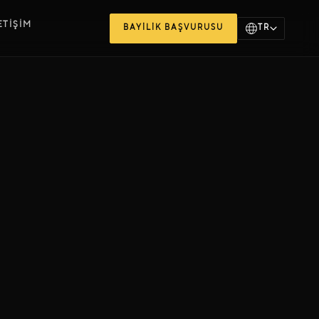
ETİŞİM
BAYİLİK BAŞVURUSU
TR