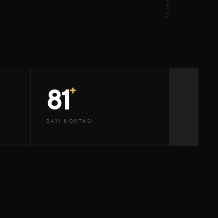
SCROLL
+
81
BAYI NOKTASI