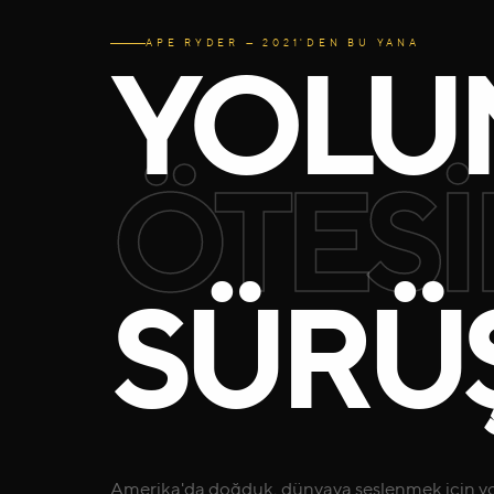
APE RYDER — 2021'DEN BU YANA
YOLU
ÖTES
SÜRÜŞ
Amerika'da doğduk, dünyaya seslenmek için yol