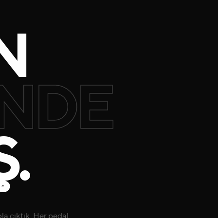
N
İNDE
.
a çıktık. Her pedal