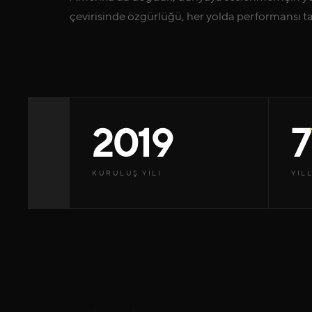
çevirisinde özgürlüğü, her yolda performansı ta
2019
7
KURULUŞ YILI
YIL