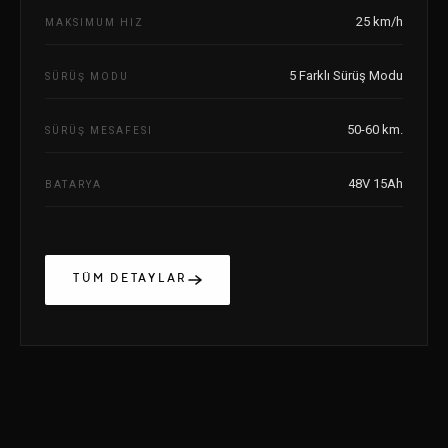
25 km/h
MAKSIMUM HIZ
5 Farklı Sürüş Modu
SÜRÜŞ MODU
50-60 km.
SÜRÜŞ MESAFESI
48V 15Ah
BATARYA
TÜM DETAYLAR